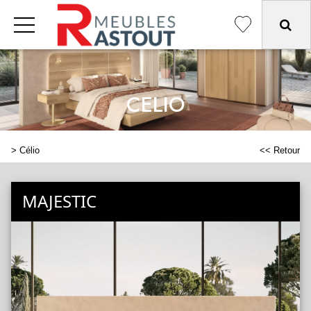
CELIO
>
Célio
<< Retour
MAJESTIC