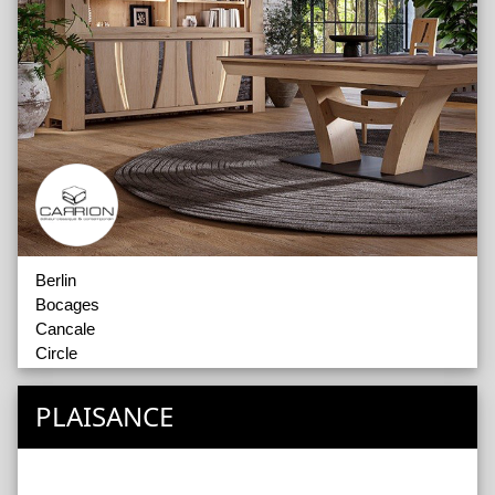
Berlin
Bocages
Cancale
Circle
Correze
Figeac
PLAISANCE
Floirac
Chaises