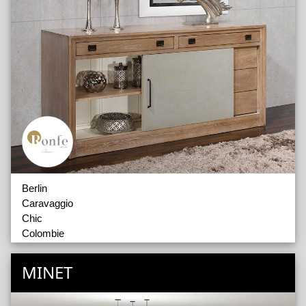
Berlin
Caravaggio
Chic
Colombie
Denis
Elegance
MINET
Emilie
Estran