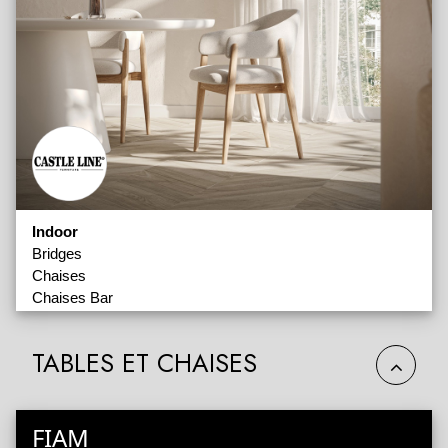
Indoor
Bridges
Chaises
Chaises Bar
Chaises Hautes
Fauteuils
TABLES ET CHAISES
Poufs
Armoires
Bouts de Canapé
Commodes
FIAM