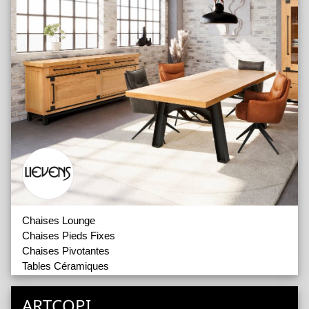
Chaises
Chaises 2
Tables Bois et Forme
Tables à la Carte
Tables céramique
Chaises Lounge
Chaises Pieds Fixes
Chaises Pivotantes
Tables Céramiques
Tables de Bistrot
Tables Dessus en Ash Wood
ARTCOPI