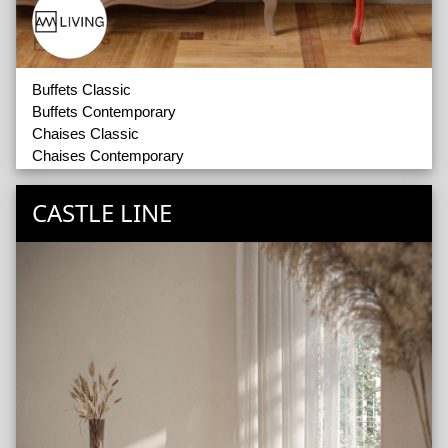
Buffets Classic
Buffets Contemporary
Chaises Classic
Chaises Contemporary
Tables Classic
Tables Contemporary
CASTLE LINE