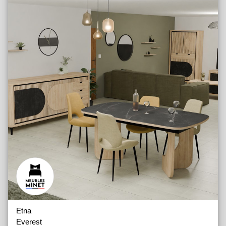
Eugene
Fernand
Float
Lisboa
Luna
Orsay
Pierre
Premium
Recamier
Softline
Viviane
Vulcan
Compléments
Etna
Everest