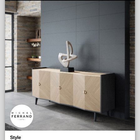
Néo
Odyssée
Romance
Talos
Thalès
Vauban
Whitney
Bahuts
Meubles Hauts
Tables
Vaisseliers
Style