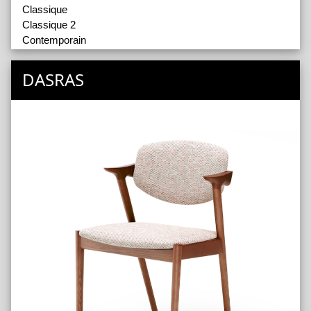
Classique
Classique 2
Contemporain
Industriel
Types de Meubles
DASRAS
Enfilades
Tables