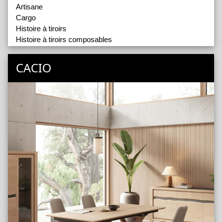
Artisane
Cargo
Histoire à tiroirs
Histoire à tiroirs composables
Nuances
Passerelle
CACIO