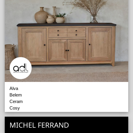
Alva
Belem
Ceram
Cosy
Haussmann
Indus
MICHEL FERRAND
Magellan