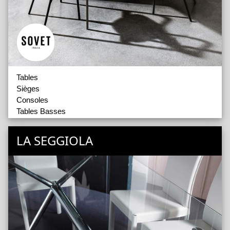
Tables
Sièges
Consoles
Tables Basses
Outdoor
Lampes
LA SEGGIOLA
Miroirs
Accessoires