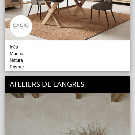
Inês
Marina
Natura
Prisme
St James
Table Concept
ATELIERS DE LANGRES