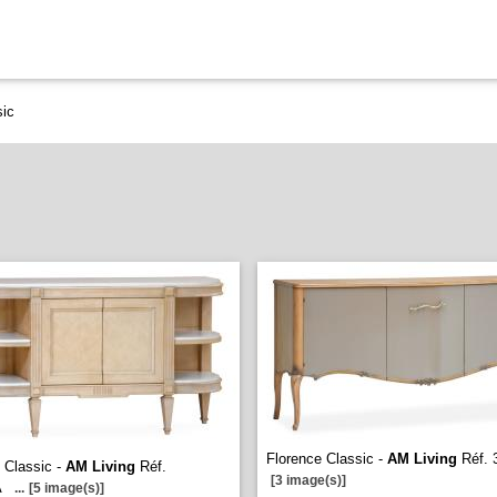
sic
Florence Classic -
AM Living
Réf. 
i Classic -
AM Living
Réf.
[3 image(s)]
A
...
[5 image(s)]