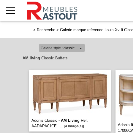
>
Recherche
>
Galerie marque reference Louis Xv Ii Clas
AM living
Classic Buffets
Adonis Classic -
AM Living
Réf.
Adonis I
AADAPA01CE
...
[4 image(s)]
17006C