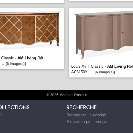
 Classic -
AM Living
Réf.
...
[6 image(s)]
Louis Xv Ii Classic -
AM Living
Réf
AC6150Y
...
[6 image(s)]
© 2026 Meubles Rastout
OLLECTIONS
RECHERCHE
s®
Rechercher un produit
Recherche par marque