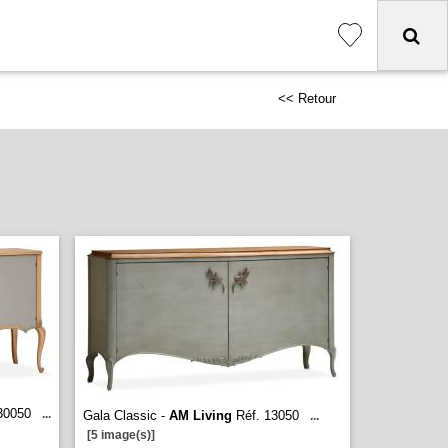
<< Retour
30050
...
Gala Classic -
AM Living
Réf. 13050
...
[5 image(s)]