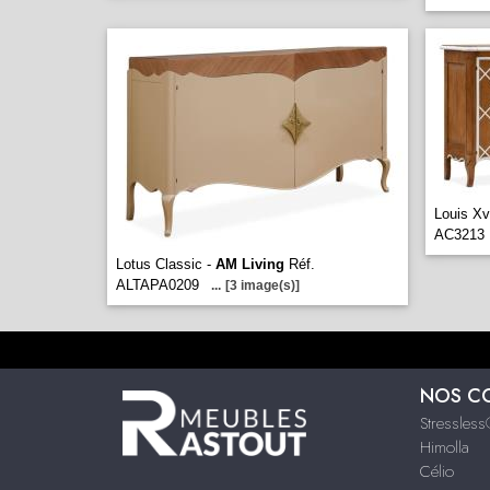
Louis Xv
AC3213
Lotus Classic -
AM Living
Réf.
ALTAPA0209
...
[3 image(s)]
NOS C
Stressles
Himolla
Célio