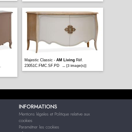
Majestic Classic -
AM Living
Réf.
23051C.FMC.SF.PD
.
...
[3 image(s)]
INFORMATIONS
Mentions légales et Politique relative aux
cookies
Paramétrer les cookies