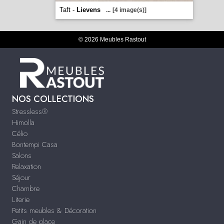
Taft -
Lievens
...
[4 image(s)]
© 2026 Meubles Rastout
NOS COLLECTIONS
Stressless®
Himolla
Célio
Bontempi Casa
Salons
Relaxation
Séjour
Chambre
Literie
Petits meubles & Décoration
Gain de place