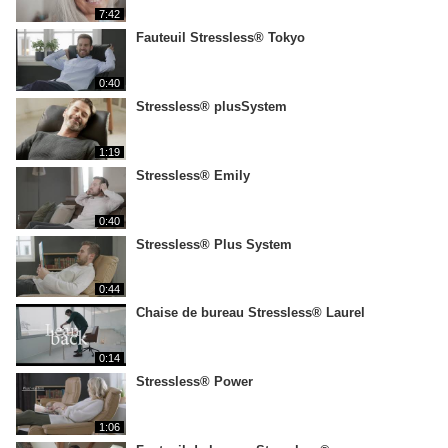
7:42
Fauteuil Stressless® Tokyo
0:40
Stressless® plusSystem
1:19
Stressless® Emily
0:40
Stressless® Plus System
0:44
Chaise de bureau Stressless® Laurel
0:14
Stressless® Power
1:06