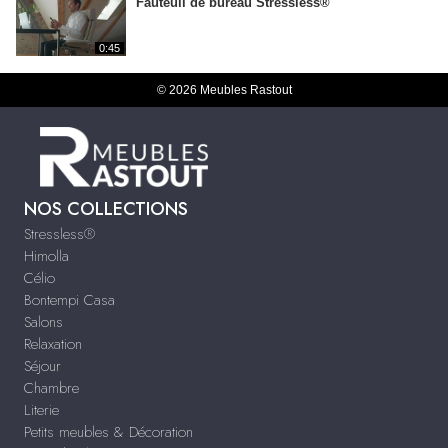
Fauteuil de bureau Stressless®
0:45
© 2026 Meubles Rastout
NOS COLLECTIONS
Stressless®
Himolla
Célio
Bontempi Casa
Salons
Relaxation
Séjour
Chambre
Literie
Petits meubles & Décoration