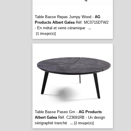
Table Basse Repas Jumpy Wood -
AG
Products Albert Galea
Réf. MC0715DTW2
- En métal et verre céramique
...
[1 image(s)]
Table Basse Paseo Gm -
AG Products
Albert Galea
Réf. C23691RB - Un design
sérigraphié tranché
...
[2 image(s)]