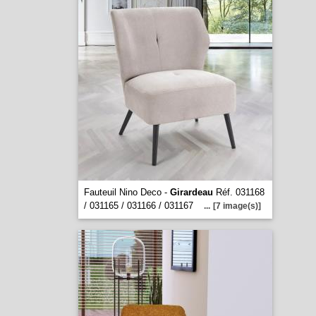
Fauteuil Nino Deco -
Girardeau
Réf. 031168
/ 031165 / 031166 / 031167
...
[7 image(s)]