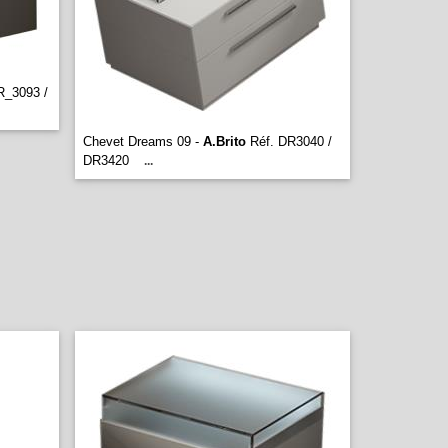
R_3093 /
Chevet Dreams 09 -
A.Brito
Réf. DR3040 /
DR3420
...