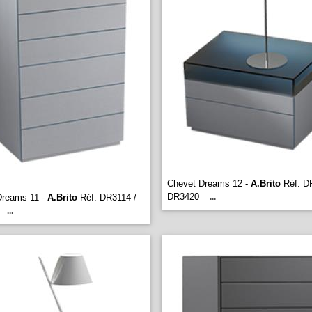
Chevet Dreams 12 -
A.Brito
Réf. D
DR3420
Dreams 11 -
A.Brito
Réf. DR3114 /
...
...