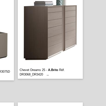
Chevet Dreams 25 -
A.Brito
Réf.
R3075D
DR3068_DR3420
...