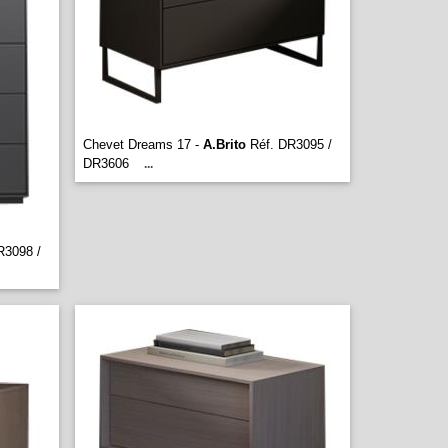
Chevet Dreams 17 -
A.Brito
Réf. DR3095 /
DR3606
...
R3098 /