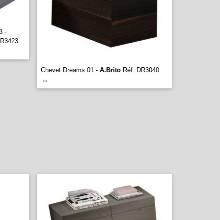
3 -
DR3423
Chevet Dreams 01 -
A.Brito
Réf. DR3040
...