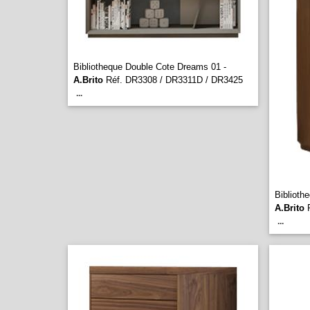
Bibliotheque Double Cote Dreams 01 -
A.Brito
Réf. DR3308 / DR3311D / DR3425
...
Biblioth
A.Brito
R
...