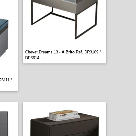
Chevet Dreams 13 -
A.Brito
Réf. DR3109 /
DR3614
...
R3111 /