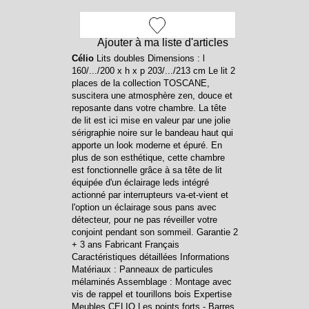
Ajouter à ma liste d'articles
Célio
Lits doubles Dimensions : l
160/.../200 x h x p 203/.../213 cm Le lit 2
places de la collection TOSCANE,
suscitera une atmosphère zen, douce et
reposante dans votre chambre. La tête
de lit est ici mise en valeur par une jolie
sérigraphie noire sur le bandeau haut qui
apporte un look moderne et épuré. En
plus de son esthétique, cette chambre
est fonctionnelle grâce à sa tête de lit
équipée d'un éclairage leds intégré
actionné par interrupteurs va-et-vient et
l'option un éclairage sous pans avec
détecteur, pour ne pas réveiller votre
conjoint pendant son sommeil. Garantie 2
+ 3 ans Fabricant Français
Caractéristiques détaillées Informations
Matériaux : Panneaux de particules
mélaminés Assemblage : Montage avec
vis de rappel et tourillons bois Expertise
Meubles CELIO Les points forts - Barres